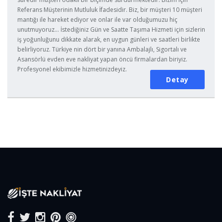
Referans Müşterinin Mutluluk İfadesidir. Biz, bir müşteri 10 müşteri
mantığı ile hareket ediyor ve onlar ile var olduğumuzu hiç
unutmuyoruz... İstediğiniz Gün ve Saatte Taşıma Hizmeti için sizlerin
iş yoğunluğunu dikkate alarak, en uygun günleri ve saatleri birlikte
belirliyoruz. Türkiye nin dört bir yanına Ambalajlı, Sigortalı ve
Asansörlü evden eve nakliyat yapan öncü firmalardan biriyiz.
Profesyonel ekibimizle hizmetinizdeyiz.
Detay