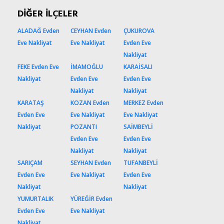
DİĞER İLÇELER
ALADAĞ Evden
CEYHAN Evden
ÇUKUROVA
Eve Nakliyat
Eve Nakliyat
Evden Eve
Nakliyat
FEKE Evden Eve
İMAMOĞLU
KARAİSALI
Nakliyat
Evden Eve
Evden Eve
Nakliyat
Nakliyat
KARATAŞ
KOZAN Evden
MERKEZ Evden
Evden Eve
Eve Nakliyat
Eve Nakliyat
Nakliyat
POZANTI
SAİMBEYLİ
Evden Eve
Evden Eve
Nakliyat
Nakliyat
SARIÇAM
SEYHAN Evden
TUFANBEYLİ
Evden Eve
Eve Nakliyat
Evden Eve
Nakliyat
Nakliyat
YUMURTALIK
YÜREĞİR Evden
Evden Eve
Eve Nakliyat
Nakliyat