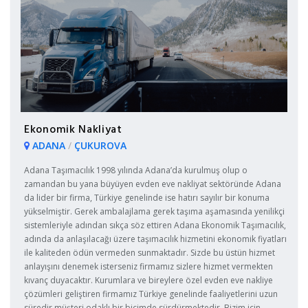
Ekonomik Nakliyat
ADANA
/
ÇUKUROVA
Adana Taşımacılık 1998 yılında Adana’da kurulmuş olup o
zamandan bu yana büyüyen evden eve nakliyat sektöründe Adana
da lider bir firma, Türkiye genelinde ise hatırı sayılır bir konuma
yükselmiştir. Gerek ambalajlama gerek taşıma aşamasında yenilikçi
sistemleriyle adından sıkça söz ettiren Adana Ekonomik Taşımacılık,
adında da anlaşılacağı üzere taşımacılık hizmetini ekonomik fiyatları
ile kaliteden ödün vermeden sunmaktadır. Sizde bu üstün hizmet
anlayışını denemek isterseniz firmamız sizlere hizmet vermekten
kıvanç duyacaktır. Kurumlara ve bireylere özel evden eve nakliye
çözümleri geliştiren firmamız Türkiye genelinde faaliyetlerini uzun
süredir müşteri odaklı bir biçimde sürdürmektedir. Bizim için