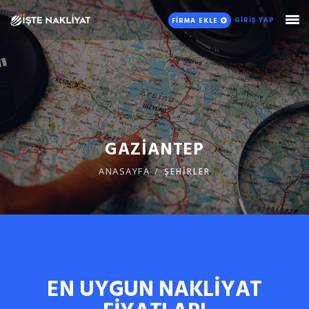
GİRİŞ YAP
FİRMA EKLE
GAZİANTEP
ANASAYFA
ŞEHİRLER
EN UYGUN NAKLİYAT