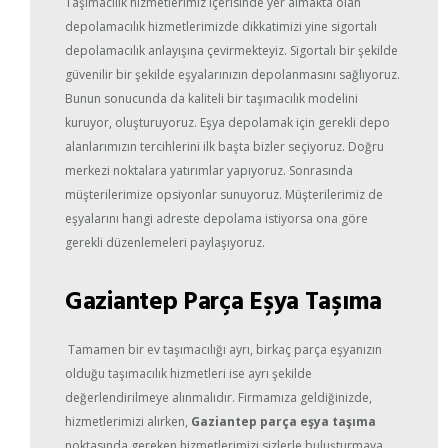
Taşımacılık hizmetlerimiz içerisinde yer almakta olan
depolamacılık hizmetlerimizde dikkatimizi yine sigortalı
depolamacılık anlayışına çevirmekteyiz. Sigortalı bir şekilde
güvenilir bir şekilde eşyalarınızın depolanmasını sağlıyoruz.
Bunun sonucunda da kaliteli bir taşımacılık modelini
kuruyor, oluşturuyoruz. Eşya depolamak için gerekli depo
alanlarımızın tercihlerini ilk başta bizler seçiyoruz. Doğru
merkezi noktalara yatırımlar yapıyoruz. Sonrasında
müşterilerimize opsiyonlar sunuyoruz. Müşterilerimiz de
eşyalarını hangi adreste depolama istiyorsa ona göre
gerekli düzenlemeleri paylaşıyoruz.
Gaziantep Parça Eşya Taşıma
Tamamen bir ev taşımacılığı ayrı, birkaç parça eşyanızın
olduğu taşımacılık hizmetleri ise ayrı şekilde
değerlendirilmeye alınmalıdır. Firmamıza geldiğinizde,
hizmetlerimizi alırken,
Gaziantep parça eşya taşıma
noktasında gereken hizmetlerimizi sizlerle buluşturmaya