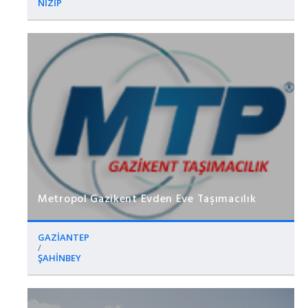
NİZİP
Metropol Gazikent Evden Eve Taşımacılık
GAZİANTEP
/
ŞAHİNBEY