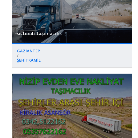
sistemli taşımacılık
GAZİANTEP
/
ŞEHİTKAMİL