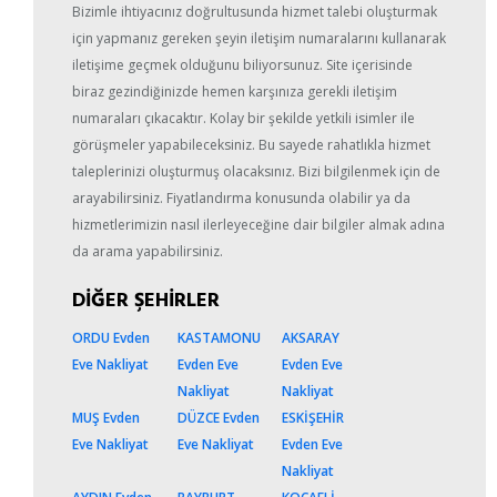
Bizimle ihtiyacınız doğrultusunda hizmet talebi oluşturmak
için yapmanız gereken şeyin iletişim numaralarını kullanarak
iletişime geçmek olduğunu biliyorsunuz. Site içerisinde
biraz gezindiğinizde hemen karşınıza gerekli iletişim
numaraları çıkacaktır. Kolay bir şekilde yetkili isimler ile
görüşmeler yapabileceksiniz. Bu sayede rahatlıkla hizmet
taleplerinizi oluşturmuş olacaksınız. Bizi bilgilenmek için de
arayabilirsiniz. Fiyatlandırma konusunda olabilir ya da
hizmetlerimizin nasıl ilerleyeceğine dair bilgiler almak adına
da arama yapabilirsiniz.
DİĞER ŞEHİRLER
ORDU Evden
KASTAMONU
AKSARAY
Eve Nakliyat
Evden Eve
Evden Eve
Nakliyat
Nakliyat
MUŞ Evden
DÜZCE Evden
ESKİŞEHİR
Eve Nakliyat
Eve Nakliyat
Evden Eve
Nakliyat