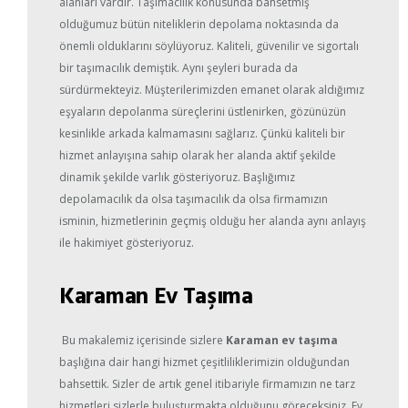
alanları vardır. Taşımacılık konusunda bahsetmiş
olduğumuz bütün niteliklerin depolama noktasında da
önemli olduklarını söylüyoruz. Kaliteli, güvenilir ve sigortalı
bir taşımacılık demiştik. Aynı şeyleri burada da
sürdürmekteyiz. Müşterilerimizden emanet olarak aldığımız
eşyaların depolanma süreçlerini üstlenirken, gözünüzün
kesinlikle arkada kalmamasını sağlarız. Çünkü kaliteli bir
hizmet anlayışına sahip olarak her alanda aktif şekilde
dinamik şekilde varlık gösteriyoruz. Başlığımız
depolamacılık da olsa taşımacılık da olsa firmamızın
isminin, hizmetlerinin geçmiş olduğu her alanda aynı anlayış
ile hakimiyet gösteriyoruz.
Karaman Ev Taşıma
Bu makalemiz içerisinde sizlere
Karaman ev taşıma
başlığına dair hangi hizmet çeşitliliklerimizin olduğundan
bahsettik. Sizler de artık genel itibariyle firmamızın ne tarz
hizmetleri sizlerle buluşturmakta olduğunu göreceksiniz. Ev