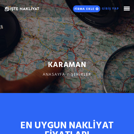
GİRİŞ YAP
FİRMA EKLE
KARAMAN
ANASAYFA
ŞEHİRLER
EN UYGUN NAKLİYAT