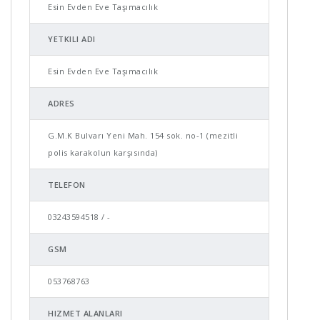
Esin Evden Eve Taşımacılık
YETKILI ADI
Esin Evden Eve Taşımacılık
ADRES
G.M.K Bulvarı Yeni Mah. 154 sok. no-1 (mezitli
polis karakolun karşısında)
TELEFON
03243594518 / -
GSM
053768763
HIZMET ALANLARI