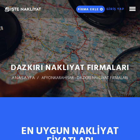
GİRİŞ YAP
FİRMA EKLE
DAZKIRI NAKLIYAT FIRMALARI
ANASAYFA
AFYONKARAHİSAR - DAZKIRI NAKLİYAT FİRMALARI
EN UYGUN NAKLİYAT