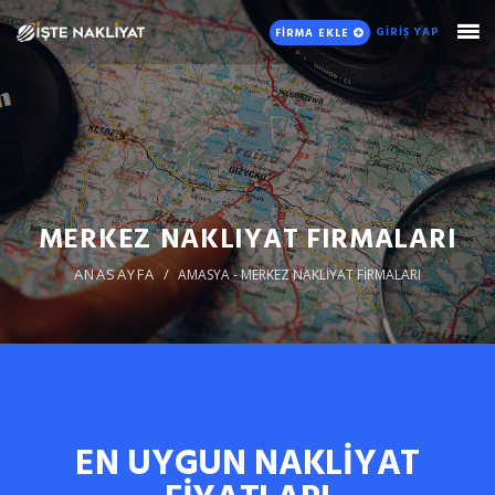
GİRİŞ YAP
FİRMA EKLE
MERKEZ NAKLIYAT FIRMALARI
ANASAYFA
AMASYA - MERKEZ NAKLİYAT FİRMALARI
EN UYGUN NAKLİYAT