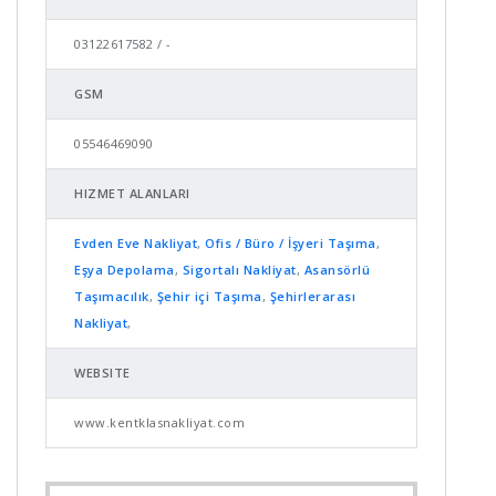
03122617582 / -
GSM
05546469090
HIZMET ALANLARI
Evden Eve Nakliyat
,
Ofis / Büro / İşyeri Taşıma
,
Eşya Depolama
,
Sigortalı Nakliyat
,
Asansörlü
Taşımacılık
,
Şehir içi Taşıma
,
Şehirlerarası
Nakliyat
,
WEBSITE
www.kentklasnakliyat.com