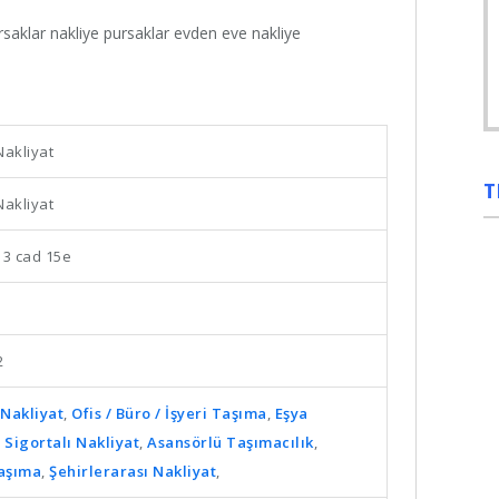
rsaklar nakliye pursaklar evden eve nakliye
Nakliyat
T
Nakliyat
13 cad 15e
2
Nakliyat
,
Ofis / Büro / İşyeri Taşıma
,
Eşya
,
Sigortalı Nakliyat
,
Asansörlü Taşımacılık
,
Taşıma
,
Şehirlerarası Nakliyat
,