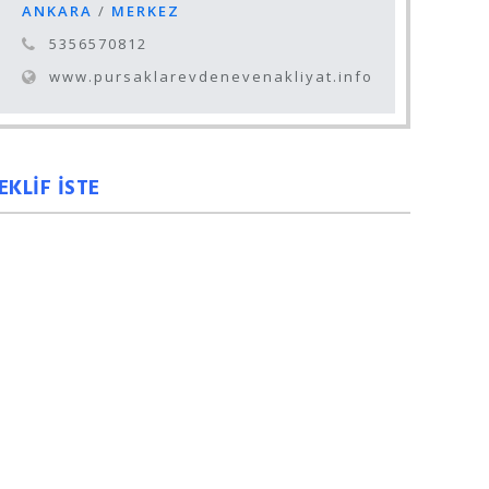
ANKARA
/
MERKEZ
5356570812
www.pursaklarevdenevenakliyat.info
EKLİF İSTE