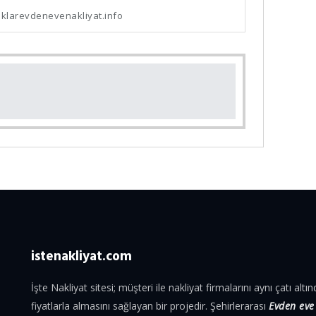
klarevdenevenakliyat.info
istenakliyat.com
İşte Nakliyat sitesi; müşteri ile nakliyat firmalarını aynı çatı al
fiyatlarla almasını sağlayan bir projedir. Şehirlerarası
Evden eve