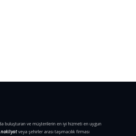
tında buluşturan ve müşterilerin en iyi hizmeti en uygun
 nakliyat
veya şehirler arası taşımacılık firması