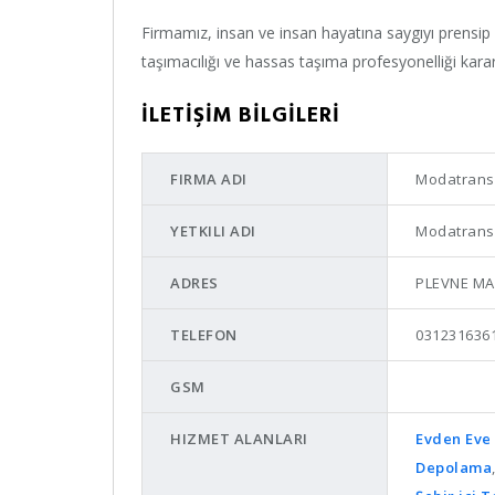
Firmamız, insan ve insan hayatına saygıyı prensip ed
taşımacılığı ve hassas taşıma profesyonelliği kara
İLETİŞİM BİLGİLERİ
FIRMA ADI
Modatrans 
YETKILI ADI
Modatrans 
ADRES
PLEVNE MA
TELEFON
0312316361
GSM
HIZMET ALANLARI
Evden Eve 
Depolama