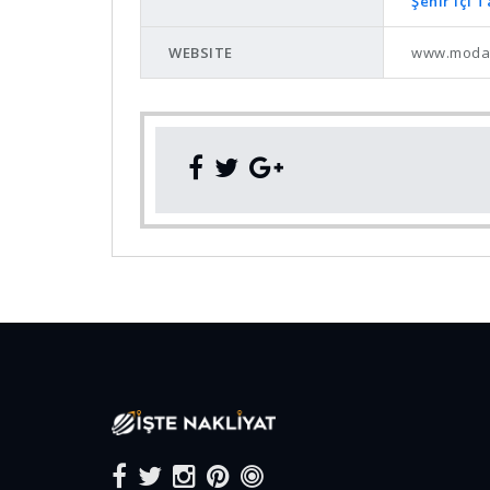
Şehir içi 
WEBSITE
www.moda