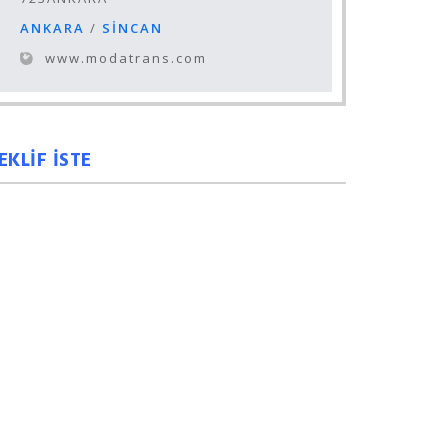
ANKARA
/
SİNCAN
www.modatrans.com
EKLİF İSTE