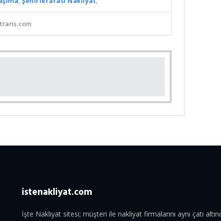
Taşıma
,
Şehirlerarası Nakliyat
,
trans.com
istenakliyat.com
İşte Nakliyat sitesi; müşteri ile nakliyat firmalarını aynı çatı al