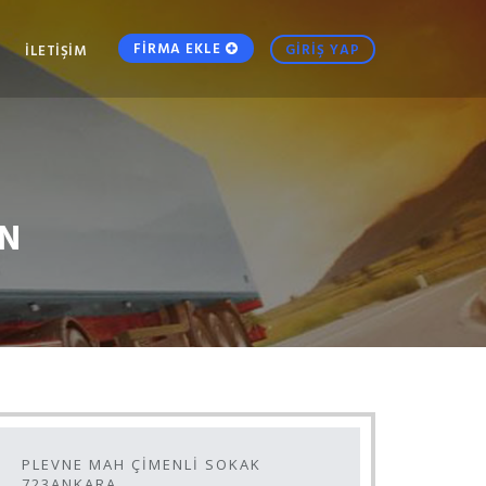
FİRMA EKLE
GİRİŞ YAP
İLETİŞİM
N
PLEVNE MAH ÇİMENLİ SOKAK
723ANKARA