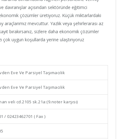
 ve davranışlar açısından sektöründe eğitimci
 ekonomik çözümler üretiyoruz. Küçük miktarlardaki
y araçlarımız mevcuttur. Yazlık veya şehirlerarası az
kayıt bırakırsanız, sizlere daha ekonomik çözümler
zı çok uygun koşullarda yerine ulaştırıyoruz
vden Eve Ve Parsiyel Taşımacılık
vden Eve Ve Parsiyel Taşımacılık
an veli cd.2105 sk.21a:(9.noter karşısı)
1 / 02423462701 ( Fax )
35