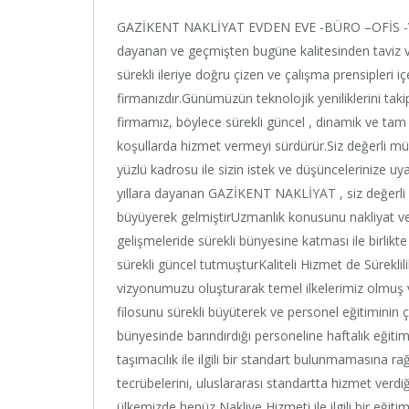
GAZİKENT NAKLİYAT EVDEN EVE -BÜRO –OFİS -VE
dayanan ve geçmişten bugüne kalitesinden taviz v
sürekli ileriye doğru çizen ve çalışma prensipleri i
firmanızdır.Günümüzün teknolojik yeniliklerini tak
firmamız, böylece sürekli güncel , dinamik ve tam 
koşullarda hizmet vermeyi sürdürür.Siz değerli müşt
yüzlü kadrosu ile sizin istek ve düşüncelerinize u
yıllara dayanan GAZİKENT NAKLİYAT , siz değerli 
büyüyerek gelmiştirUzmanlık konusunu nakliyat ve
gelişmeleride sürekli bünyesine katması ile birlikte 
sürekli güncel tutmuşturKaliteli Hizmet de Süreklil
vizyonumuzu oluşturarak temel ilkelerimiz olmuş 
filosunu sürekli büyüterek ve personel eğitiminin
bünyesinde barındırdığı personeline haftalık eğit
taşımacılık ile ilgili bir standart bulunmamasına 
tecrübelerini, uluslararası standartta hizmet verdiğ
ülkemizde henüz Nakliye Hizmeti ile ilgili bir e