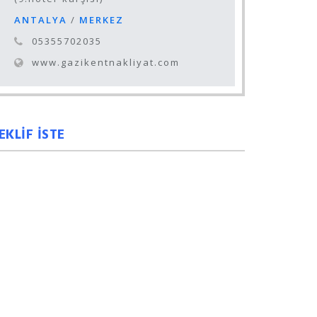
ANTALYA
/
MERKEZ
05355702035
www.gazikentnakliyat.com
EKLİF İSTE