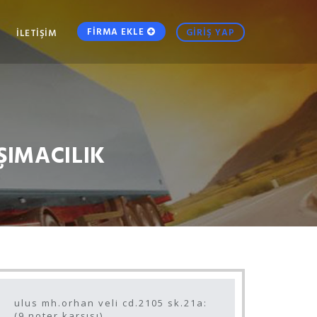
FİRMA EKLE
GİRİŞ YAP
İLETİŞİM
ŞIMACILIK
ulus mh.orhan veli cd.2105 sk.21a:
(9.noter karşısı)