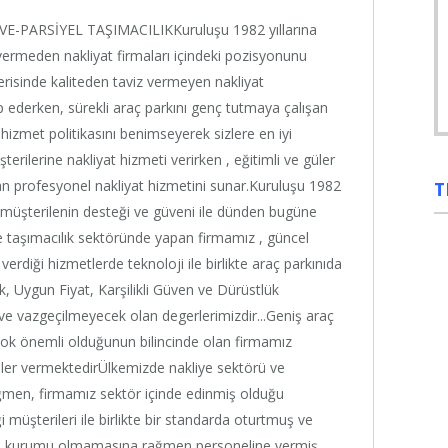
-PARSİYEL TAŞIMACILIKKuruluşu 1982 yıllarına
ermeden nakliyat firmaları içindeki pozisyonunu
çerisinde kaliteden taviz vermeyen nakliyat
ip ederken, sürekli araç parkını genç tutmaya çalışan
hizmet politikasını benimseyerek sizlere en iyi
erilerine nakliyat hizmeti verirken , eğitimli ve güler
T
yan profesyonel nakliyat hizmetini sunar.Kuruluşu 1982
müşterilenin desteği ve güveni ile dünden bugüne
 taşımacılık sektöründe yapan firmamız , güncel
verdiği hizmetlerde teknoloji ile birlikte araç parkınıda
ik, Uygun Fiyat, Karşilikli Güven ve Dürüstlük
ve vazgeçilmeyecek olan degerlerimizdir...Geniş araç
 çok önemli olduğunun bilincinde olan firmamız
imler vermektedirÜlkemizde nakliye sektörü ve
rağmen, firmamız sektör içinde edinmiş olduğu
i müşterileri ile birlikte bir standarda oturtmuş ve
ğitim kurumu olmamasına rağmen personeline vermiş