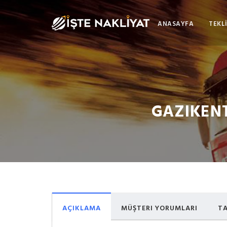
ANASAYFA
TEKLİ
GAZIKENT
AÇIKLAMA
MÜŞTERI YORUMLARI
TA