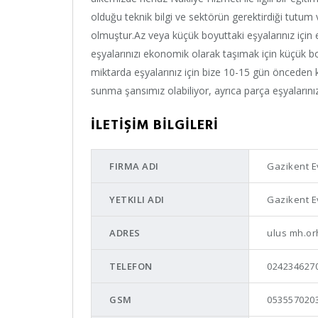
olduğu teknik bilgi ve sektörün gerektirdiği tutum
olmuştur.Az veya küçük boyuttaki eşyalarınız için
eşyalarınızı ekonomik olarak taşımak için küçük bo
miktarda eşyalarınız için bize 10-15 gün önceden 
sunma şansımız olabiliyor, ayrıca parça eşyalarını
İLETİŞİM BİLGİLERİ
FIRMA ADI
Gazikent E
YETKILI ADI
Gazikent E
ADRES
ulus mh.orh
TELEFON
0242346270
GSM
053557020