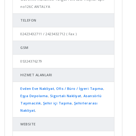
no126C ANTALYA
TELEFON
02423432711 / 2423432712 ( Fax )
GSM
05324376279
HIZMET ALANLARI
Evden Eve Nakliyat
,
Ofis / Büro / İşyeri Taşıma
,
Eşya Depolama
,
Sigortalı Nakliyat
,
Asansörlü
Taşımacılık
,
Şehir içi Taşıma
,
Şehirlerarası
Nakliyat
,
WEBSITE