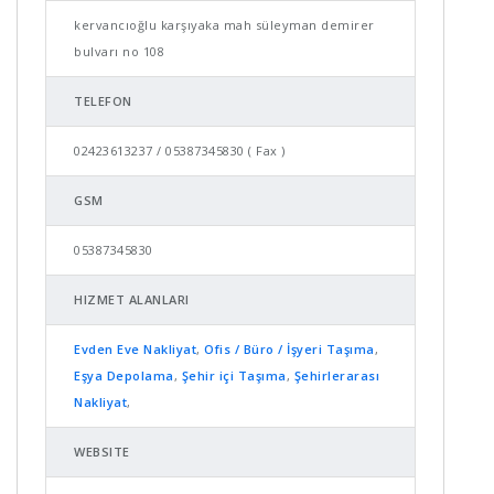
kervancıoğlu karşıyaka mah süleyman demirer
bulvarı no 108
TELEFON
02423613237 / 05387345830 ( Fax )
GSM
05387345830
HIZMET ALANLARI
Evden Eve Nakliyat
,
Ofis / Büro / İşyeri Taşıma
,
Eşya Depolama
,
Şehir içi Taşıma
,
Şehirlerarası
Nakliyat
,
WEBSITE