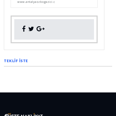
www.antalyaozbogazici.c
TEKLİF İSTE