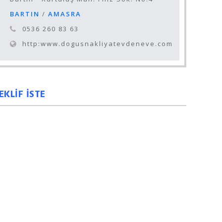
BARTIN
/
AMASRA
0536 260 83 63
http:www.dogusnakliyatevdeneve.com
EKLİF İSTE