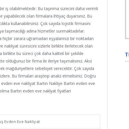
r iş olabilmektedir. Bu taşınma sürecini daha verimli
ilde yapabilecek olan firmalara ihtiyaç duyarsınız. Bu
lıkta kullanabilirsiniz. Çok sayıda lojistik firmasını
eşya taşımacılığı adına hizmetler sunmaktadırlar.
nda hiçbir zarara uğramadan eşyalarınızı bir noktadan
nakliyat süresicini sizlerle birlikte ilerletecek olan
T
 birlikte bu süreci çok daha kaliteli bir şekilde
 olduğunuz bir firma ile ileriye taşımalısınız. Aksi
sek mağduriyetlere sebebiyet verecektir. Çok sayıda
lere. Bu firmaları araştırıp analiz etmelisiniz. Doğru
ın evden eve nakliyat Bartın Nakliye Bartın evden eve
olma Bartın evden eve naklyat fiyatlari
uş Evden Eve Nakliyat