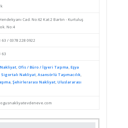
rk
Hendekyanı Cad. No:62 Kat:2 Bartın - Kurtuluş
Sok. No:4
 63 / 0378 228 0922
3 63
Nakliyat
,
Ofis / Büro / İşyeri Taşıma
,
Eşya
,
Sigortalı Nakliyat
,
Asansörlü Taşımacılık
,
Taşıma
,
Şehirlerarası Nakliyat
,
Uluslararası
dogusnakliyatevdeneve.com