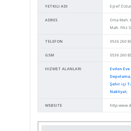
YETKILI ADI
Eşref Öztu
ADRES
Orta Mah. 
Mah. Filiz 
TELEFON
0536 260 83
GSM
0536 260 8
HIZMET ALANLARI
Evden Eve 
Depolama
Şehir içi 
Nakliyat
,
WEBSITE
http:www.