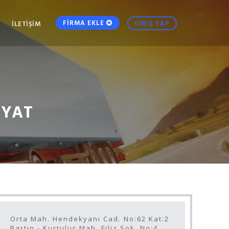
FİRMA EKLE
GİRİŞ YAP
İLETİŞİM
IYAT
Orta Mah. Hendekyanı Cad. No:62 Kat:2
Bartın - Kurtuluş Mah. Filiz Sok. No:4