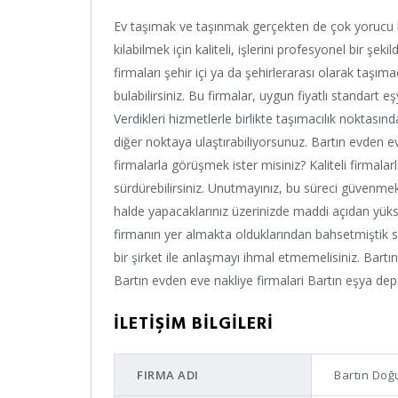
Ev taşımak ve taşınmak gerçekten de çok yorucu bi
kılabilmek için kaliteli, işlerini profesyonel bir şek
firmaları şehir içi ya da şehirlerarası olarak taşımacı
bulabilirsiniz. Bu firmalar, uygun fiyatlı standart 
Verdikleri hizmetlerle birlikte taşımacılık noktası
diğer noktaya ulaştırabiliyorsunuz. Bartın evden eve 
firmalarla görüşmek ister misiniz? Kaliteli firmalarla
sürdürebilirsiniz. Unutmayınız, bu süreci güvenmekte
halde yapacaklarınız üzerinizde maddi açıdan yük
firmanın yer almakta olduklarından bahsetmiştik siz
bir şirket ile anlaşmayı ihmal etmemelisiniz. Bart
Bartın evden eve nakliye firmalari Bartın eşya dep
İLETİŞİM BİLGİLERİ
FIRMA ADI
Bartın Doğ