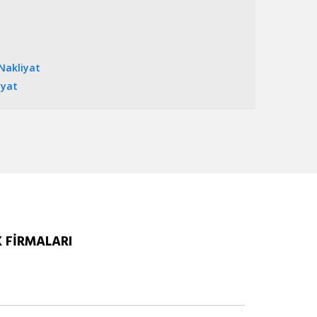
Nakliyat
iyat
K FİRMALARI