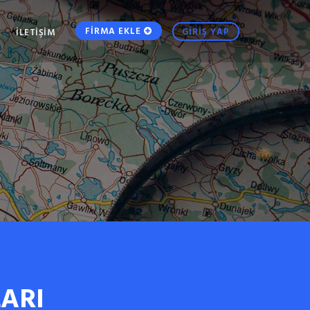
FİRMA EKLE
GİRİŞ YAP
İLETİŞİM
ARI