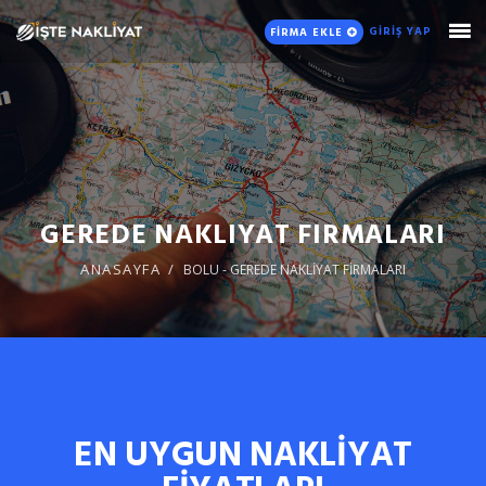
GİRİŞ YAP
FİRMA EKLE
GEREDE NAKLIYAT FIRMALARI
ANASAYFA
BOLU - GEREDE NAKLİYAT FİRMALARI
EN UYGUN NAKLİYAT