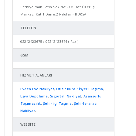
Fethiye mah.Fatih Sok.No:23Murat Özer İş
Merkezi Kat:1 Daire:2 Nilüfer - BURSA
TELEFON
02242423675 / 02242423674 ( Fax )
GSM
HIZMET ALANLARI
Evden Eve Nakliyat
,
Ofis / Büro / İşyeri Taşıma
,
Eşya Depolama
,
Sigortalı Nakliyat
,
Asansörlü
Taşımacılık
,
Şehir içi Taşıma
,
Şehirlerarası
Nakliyat
,
WEBSITE