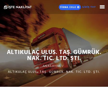
GİRİŞ YAP
FİRMA EKLE
ALTIKULAÇ ULUS. TAŞ. GÜMRÜK.
NAK. TIC. LTD. ŞTI.
ANASAYFA
ALTIKULAÇ ULUS. TAŞ. GÜMRÜK. NAK. TIC. LTD. ŞTI.