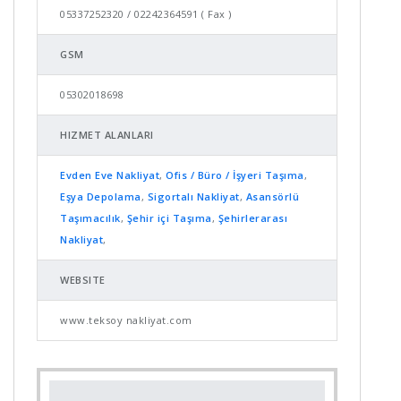
05337252320 / 02242364591 ( Fax )
GSM
05302018698
HIZMET ALANLARI
Evden Eve Nakliyat
,
Ofis / Büro / İşyeri Taşıma
,
Eşya Depolama
,
Sigortalı Nakliyat
,
Asansörlü
Taşımacılık
,
Şehir içi Taşıma
,
Şehirlerarası
Nakliyat
,
WEBSITE
www.teksoy nakliyat.com