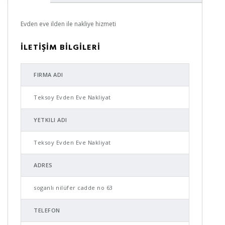
Evden eve ilden ile nakliye hizmeti
İLETİŞİM BİLGİLERİ
FIRMA ADI
Teksoy Evden Eve Nakliyat
YETKILI ADI
Teksoy Evden Eve Nakliyat
ADRES
soganlı nilüfer cadde no 63
TELEFON