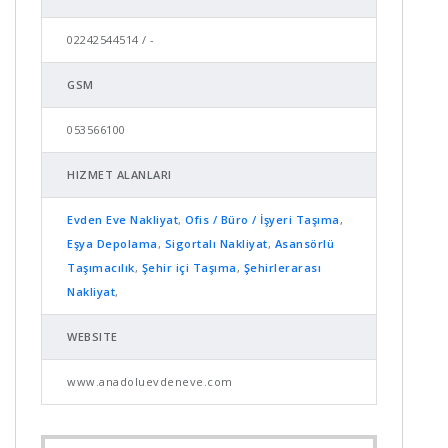
02242544514 / -
GSM
053566100
HIZMET ALANLARI
Evden Eve Nakliyat
,
Ofis / Büro / İşyeri Taşıma
,
Eşya Depolama
,
Sigortalı Nakliyat
,
Asansörlü
Taşımacılık
,
Şehir içi Taşıma
,
Şehirlerarası
Nakliyat
,
WEBSITE
www.anadoluevdeneve.com