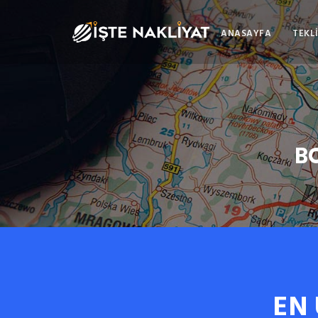
ANASAYFA
TEKLİ
B
EN