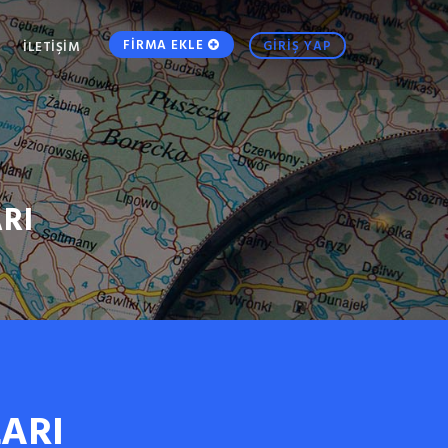
FİRMA EKLE
GİRİŞ YAP
İLETİŞİM
RI
ARI