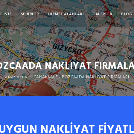
F İSTE
ŞEHİRLER
HİZMET ALANLARI
TALEPLER
BLOG
OZCAADA NAKLIYAT FIRMALA
ÇANAKKALE - BOZCAADA NAKLİYAT FİRMALARI
ANASAYFA
 UYGUN NAKLİYAT FİYATL