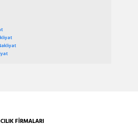
at
kliyat
akliyat
iyat
ILIK FİRMALARI