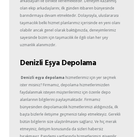
arkadaşları ile birlikte ilerlemektedir. Deneyim kazanmış
olan ekip arkadaşlarını, ilk günden itibaren bünyesinde
barındırmaya devam etmektedir. Dolayısıyla, uluslararası
taşımacılık belki hizmet planlarımız içerisinde en yeni olanı
olabilir ancak genel olarak baktığınızda, deneyimlerimiz
sayesinde bizim için taşımacılık ile ilgili olan her şey
uzmanlık alanımızdır.
Denizli Eşya Depolama
Denizli eşya depolama
hizmetlerimiz için yer seçmek
ister misiniz? Firmamız, depolama hizmetlerimizden
faydalanmak isteyen müşterilerimiz için özenle depo
alanlarının bilgilerini paylaşmaktadır. Firmamız
bünyesinden depolamacılık hizmetlerimizi aldığınızda, ilk
başta bizlerle iletişime geçmenizi talep etmekteyiz. Gerekli
bütün bilgilerin size ulaştırılmasını sağlarız. Ve hiç merak
etmeyiniz, iletişim konusunda da sizleri habersiz
bırakmayız. Pandemi şartlarında hizmetlerimizi güvenilir,