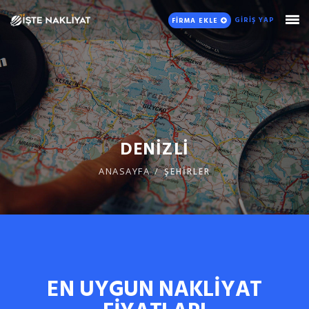
GİRİŞ YAP
FİRMA EKLE
DENİZLİ
ANASAYFA
ŞEHİRLER
EN UYGUN NAKLİYAT