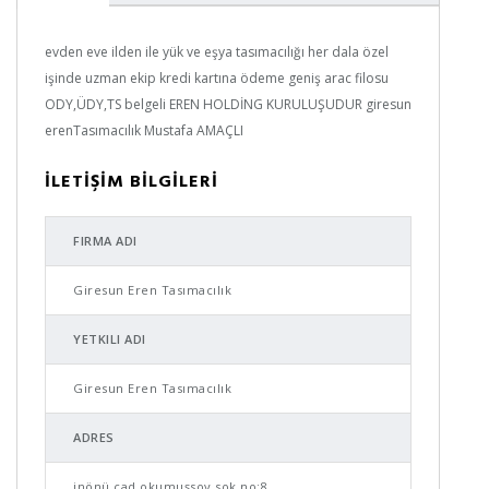
evden eve ilden ile yük ve eşya tasımacılığı her dala özel
işinde uzman ekip kredi kartına ödeme geniş arac filosu
ODY,ÜDY,TS belgeli EREN HOLDİNG KURULUŞUDUR giresun
erenTasımacılık Mustafa AMAÇLI
İLETİŞİM BİLGİLERİ
FIRMA ADI
Giresun Eren Tasımacılık
YETKILI ADI
Giresun Eren Tasımacılık
ADRES
inönü cad okumuşsoy sok no:8