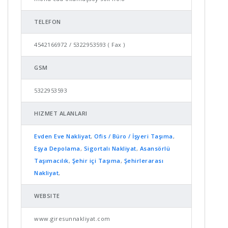
TELEFON
4542166972 / 5322953593 ( Fax )
GSM
5322953593
HIZMET ALANLARI
Evden Eve Nakliyat
,
Ofis / Büro / İşyeri Taşıma
,
Eşya Depolama
,
Sigortalı Nakliyat
,
Asansörlü
Taşımacılık
,
Şehir içi Taşıma
,
Şehirlerarası
Nakliyat
,
WEBSITE
www.giresunnakliyat.com