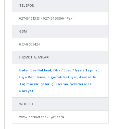
TELEFON
02746161353 / 02746160506 ( Fax )
GSM
05349563424
HIZMET ALANLARI
Evden Eve Nakliyat
,
Ofis / Büro / İşyeri Taşıma
,
Eşya Depolama
,
Sigortalı Nakliyat
,
Asansörlü
Taşımacılık
,
Şehir içi Taşıma
,
Şehirlerarası
Nakliyat
,
WEBSITE
www.cetinotonakliyat.com