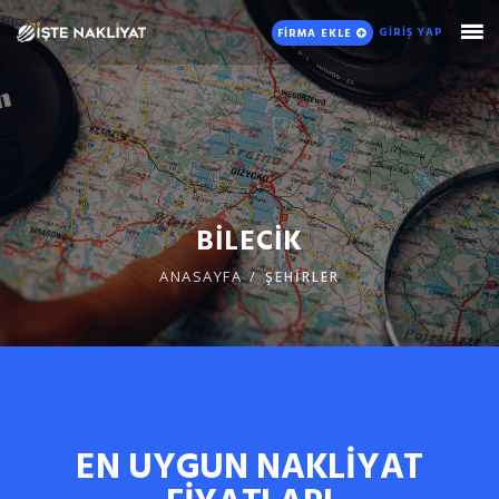
GİRİŞ YAP
FİRMA EKLE
BİLECİK
ANASAYFA
ŞEHİRLER
EN UYGUN NAKLİYAT