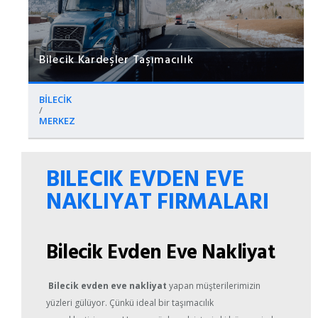
Bilecik Kardeşler Taşımacılık
BİLECİK
/
MERKEZ
BILECIK EVDEN EVE
NAKLIYAT FIRMALARI
Bilecik Evden Eve Nakliyat
Bilecik evden eve nakliyat
yapan müşterilerimizin
yüzleri gülüyor. Çünkü ideal bir taşımacılık