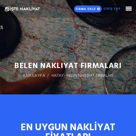
GİRİŞ YAP
FİRMA EKLE
BELEN NAKLIYAT FIRMALARI
ANASAYFA
HATAY - BELEN NAKLİYAT FİRMALARI
EN UYGUN NAKLİYAT