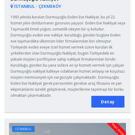
İSTANBUL
/
ÇEKMEKÖY
1993 yılında kurulan Durmuşoğlu Evden Eve Nakliyat, bu yıl 22.
hizmet yılını doldurmanın gururunu yaşıyor. Evden Eve Nakliyat veya
Taşımacılık Emek yoğun, uzmanlık isteyen bir iş koludur.
Durmuşoğlu evden eve nakliye; kurulduğu günden bugüne Evden
eve taşımacılıkta ülkemizin lider firmalarından biri olmuştur.
Türkiyede evden eveye özel hizmet vermek üzere kurulan ilk
şirketlerden olan Durmuşoğlu Nakliyat, bugün Türkiyedeki en
yüksek müşteri portföyüne sahip nakliyat firmalarından biridir.
Kurulduğu günden bu yana sizlere en iyi hizmeti vermek için çalışan
Durmuşoğlu nakliyat kaliteye odaklanan hizmet anlayışı ve koşulsuz
müşteri memnuniyeti için vargücüyle çalışmaktadır. Durmuşoğlu
Evden Eve Nakliyat gerek personelini gerekse araç filosunu ve yan
ekipmanlarını sürekli geliştirerek, müşterilerine taşınmayı bir korku
olmaktan çıkarmaktadır.
Detay
Yeni Firma
İSTANBUL