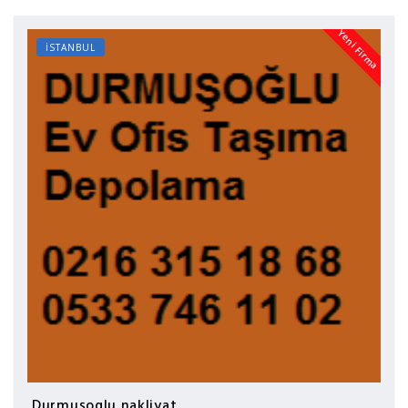
Yeni Firma
İSTANBUL
Durmuşoglu nakliyat