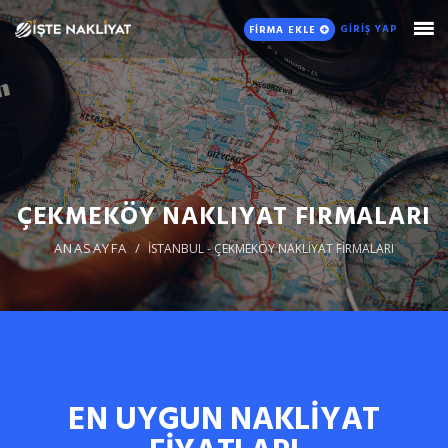
GİRİŞ YAP
FİRMA EKLE
ÇEKMEKÖY NAKLIYAT FIRMALARI
ANASAYFA
İSTANBUL - ÇEKMEKÖY NAKLİYAT FİRMALARI
EN UYGUN NAKLİYAT