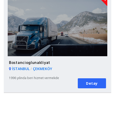
Bostancioglunakliyat
İSTANBUL
/
ÇEKMEKÖY
1996 yılinda beri hizmet vermekde
Detay