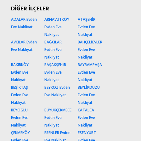
DİĞER İLÇELER
ADALAR Evden
ARNAVUTKÖY
ATAŞEHİR
Eve Nakliyat
Evden Eve
Evden Eve
Nakliyat
Nakliyat
AVCILAR Evden
BAĞCILAR
BAHÇELİEVLER
Eve Nakliyat
Evden Eve
Evden Eve
Nakliyat
Nakliyat
BAKIRKÖY
BAŞAKŞEHİR
BAYRAMPAŞA
Evden Eve
Evden Eve
Evden Eve
Nakliyat
Nakliyat
Nakliyat
BEŞİKTAŞ
BEYKOZ Evden
BEYLİKDÜZÜ
Evden Eve
Eve Nakliyat
Evden Eve
Nakliyat
Nakliyat
BEYOĞLU
BÜYÜKÇEKMECE
ÇATALCA
Evden Eve
Evden Eve
Evden Eve
Nakliyat
Nakliyat
Nakliyat
ÇEKMEKÖY
ESENLER Evden
ESENYURT
Evden Eve
Eve Nakliyat
Evden Eve