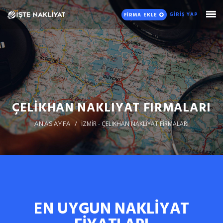
GİRİŞ YAP
FİRMA EKLE
ÇELİKHAN NAKLIYAT FIRMALARI
ANASAYFA
İZMİR - ÇELİKHAN NAKLİYAT FİRMALARI
EN UYGUN NAKLİYAT