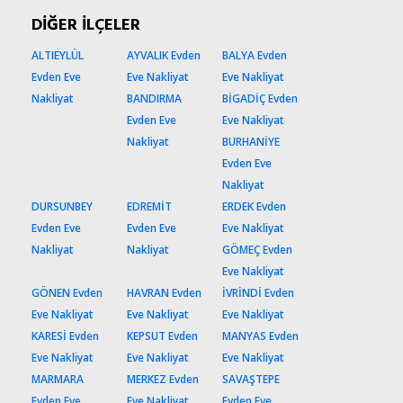
DİĞER İLÇELER
ALTIEYLÜL
AYVALIK Evden
BALYA Evden
Evden Eve
Eve Nakliyat
Eve Nakliyat
Nakliyat
BANDIRMA
BİGADİÇ Evden
Evden Eve
Eve Nakliyat
Nakliyat
BURHANİYE
Evden Eve
Nakliyat
DURSUNBEY
EDREMİT
ERDEK Evden
Evden Eve
Evden Eve
Eve Nakliyat
Nakliyat
Nakliyat
GÖMEÇ Evden
Eve Nakliyat
GÖNEN Evden
HAVRAN Evden
İVRİNDİ Evden
Eve Nakliyat
Eve Nakliyat
Eve Nakliyat
KARESİ Evden
KEPSUT Evden
MANYAS Evden
Eve Nakliyat
Eve Nakliyat
Eve Nakliyat
MARMARA
MERKEZ Evden
SAVAŞTEPE
Evden Eve
Eve Nakliyat
Evden Eve