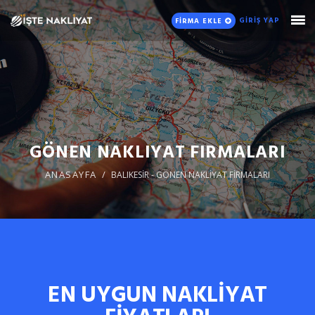
GİRİŞ YAP
FİRMA EKLE
GÖNEN NAKLIYAT FIRMALARI
ANASAYFA
BALIKESİR - GÖNEN NAKLİYAT FİRMALARI
EN UYGUN NAKLİYAT