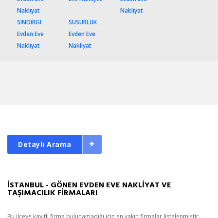
Nakliyat
Nakliyat
SINDIRGI
SUSURLUK
Evden Eve
Evden Eve
Nakliyat
Nakliyat
Detaylı Arama
İSTANBUL - GÖNEN EVDEN EVE NAKLİYAT VE
TAŞIMACILIK FİRMALARI
Bu ilçeye kayıtlı firma bulunamadığı için en yakın firmalar listelenmiştir.