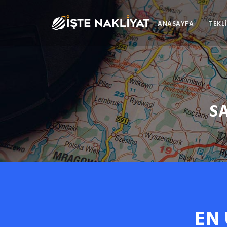
ANASAYFA
TEKLİ
S
EN