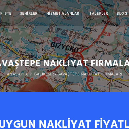
F İSTE
ŞEHİRLER
HİZMET ALANLARI
TALEPLER
BLOG
AVAŞTEPE NAKLIYAT FIRMALA
BALIKESİR - SAVAŞTEPE NAKLİYAT FİRMALARI
ANASAYFA
 UYGUN NAKLİYAT FİYATL