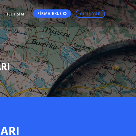
FİRMA EKLE
GİRİŞ YAP
İLETİŞİM
RI
ARI