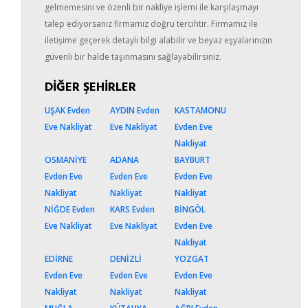
gelmemesini ve özenli bir nakliye işlemi ile karşılaşmayı
talep ediyorsanız firmamız doğru tercihtir. Firmamız ile
iletişime geçerek detaylı bilgi alabilir ve beyaz eşyalarınızın
güvenli bir halde taşınmasını sağlayabilirsiniz.
DİĞER ŞEHİRLER
UŞAK Evden
AYDIN Evden
KASTAMONU
Eve Nakliyat
Eve Nakliyat
Evden Eve
Nakliyat
OSMANİYE
ADANA
BAYBURT
Evden Eve
Evden Eve
Evden Eve
Nakliyat
Nakliyat
Nakliyat
NİĞDE Evden
KARS Evden
BİNGÖL
Eve Nakliyat
Eve Nakliyat
Evden Eve
Nakliyat
EDİRNE
DENİZLİ
YOZGAT
Evden Eve
Evden Eve
Evden Eve
Nakliyat
Nakliyat
Nakliyat