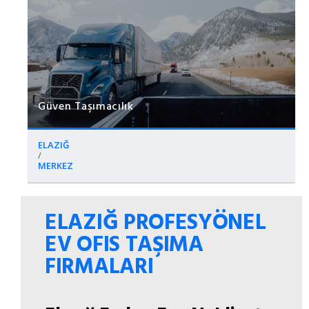
Güven Taşımacılık
ELAZIĞ
/
MERKEZ
ELAZIĞ PROFESYÖNEL
EV OFIS TAŞIMA
FIRMALARI