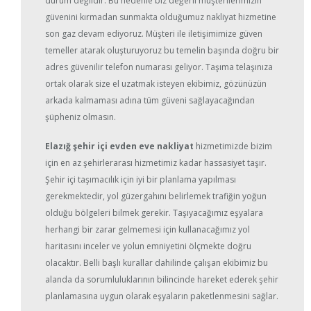
durum değildir. Bu nedenle biz değerli müşterilerimizin
güvenini kırmadan sunmakta olduğumuz nakliyat hizmetine
son gaz devam ediyoruz. Müşteri ile iletişimimize güven
temeller atarak oluşturuyoruz bu temelin başında doğru bir
adres güvenilir telefon numarası geliyor. Taşıma telaşınıza
ortak olarak size el uzatmak isteyen ekibimiz, gözünüzün
arkada kalmaması adına tüm güveni sağlayacağından
şüpheniz olmasın.
Elazığ şehir içi evden eve nakliyat
hizmetimizde bizim
için en az şehirlerarası hizmetimiz kadar hassasiyet taşır.
Şehir içi taşımacılık için iyi bir planlama yapılması
gerekmektedir, yol güzergahını belirlemek trafiğin yoğun
olduğu bölgeleri bilmek gerekir. Taşıyacağımız eşyalara
herhangi bir zarar gelmemesi için kullanacağımız yol
haritasını inceler ve yolun emniyetini ölçmekte doğru
olacaktır. Belli başlı kurallar dahilinde çalışan ekibimiz bu
alanda da sorumluluklarının bilincinde hareket ederek şehir
planlamasına uygun olarak eşyaların paketlenmesini sağlar.