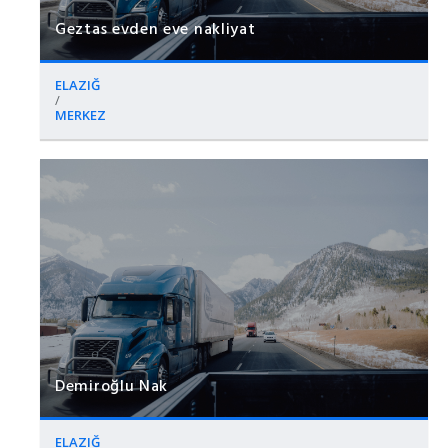
Geztas evden eve nakliyat
ELAZIĞ
/
MERKEZ
Demiroğlu Nak
ELAZIĞ