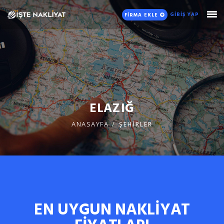
GİRİŞ YAP
FİRMA EKLE
ELAZIĞ
ANASAYFA
ŞEHİRLER
EN UYGUN NAKLİYAT