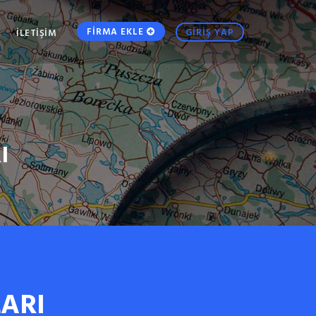
FİRMA EKLE
GİRİŞ YAP
İLETİŞİM
I
ARI