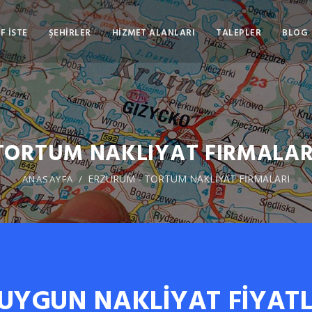
F İSTE
ŞEHİRLER
HİZMET ALANLARI
TALEPLER
BLOG
TORTUM NAKLIYAT FIRMALAR
ERZURUM - TORTUM NAKLİYAT FİRMALARI
ANASAYFA
 UYGUN NAKLİYAT FİYATL