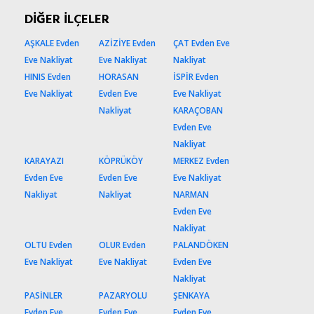
DİĞER İLÇELER
AŞKALE Evden
AZİZİYE Evden
ÇAT Evden Eve
Eve Nakliyat
Eve Nakliyat
Nakliyat
HINIS Evden
HORASAN
İSPİR Evden
Eve Nakliyat
Evden Eve
Eve Nakliyat
Nakliyat
KARAÇOBAN
Evden Eve
Nakliyat
KARAYAZI
KÖPRÜKÖY
MERKEZ Evden
Evden Eve
Evden Eve
Eve Nakliyat
Nakliyat
Nakliyat
NARMAN
Evden Eve
Nakliyat
OLTU Evden
OLUR Evden
PALANDÖKEN
Eve Nakliyat
Eve Nakliyat
Evden Eve
Nakliyat
PASİNLER
PAZARYOLU
ŞENKAYA
Evden Eve
Evden Eve
Evden Eve