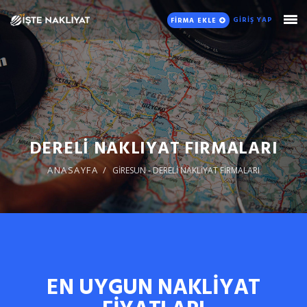
GİRİŞ YAP
FİRMA EKLE
DERELİ NAKLIYAT FIRMALARI
ANASAYFA
GİRESUN - DERELİ NAKLİYAT FİRMALARI
EN UYGUN NAKLİYAT