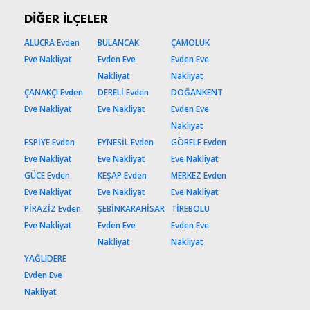
DİĞER İLÇELER
ALUCRA Evden
BULANCAK
ÇAMOLUK
Eve Nakliyat
Evden Eve
Evden Eve
Nakliyat
Nakliyat
ÇANAKÇI Evden
DERELİ Evden
DOĞANKENT
Eve Nakliyat
Eve Nakliyat
Evden Eve
Nakliyat
ESPİYE Evden
EYNESİL Evden
GÖRELE Evden
Eve Nakliyat
Eve Nakliyat
Eve Nakliyat
GÜCE Evden
KEŞAP Evden
MERKEZ Evden
Eve Nakliyat
Eve Nakliyat
Eve Nakliyat
PİRAZİZ Evden
ŞEBİNKARAHİSAR
TİREBOLU
Eve Nakliyat
Evden Eve
Evden Eve
Nakliyat
Nakliyat
YAĞLIDERE
Evden Eve
Nakliyat