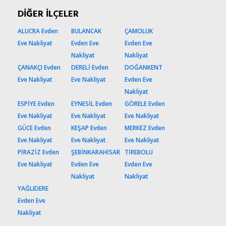
DİĞER İLÇELER
ALUCRA Evden
BULANCAK
ÇAMOLUK
Eve Nakliyat
Evden Eve
Evden Eve
Nakliyat
Nakliyat
ÇANAKÇI Evden
DERELİ Evden
DOĞANKENT
Eve Nakliyat
Eve Nakliyat
Evden Eve
Nakliyat
ESPİYE Evden
EYNESİL Evden
GÖRELE Evden
Eve Nakliyat
Eve Nakliyat
Eve Nakliyat
GÜCE Evden
KEŞAP Evden
MERKEZ Evden
Eve Nakliyat
Eve Nakliyat
Eve Nakliyat
PİRAZİZ Evden
ŞEBİNKARAHİSAR
TİREBOLU
Eve Nakliyat
Evden Eve
Evden Eve
Nakliyat
Nakliyat
YAĞLIDERE
Evden Eve
Nakliyat