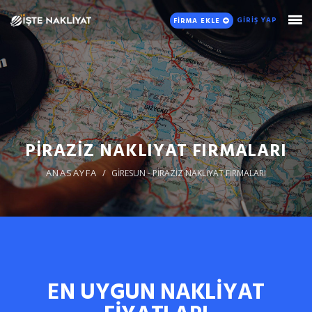
GİRİŞ YAP
FİRMA EKLE
PİRAZİZ NAKLIYAT FIRMALARI
ANASAYFA
GİRESUN - PİRAZİZ NAKLİYAT FİRMALARI
EN UYGUN NAKLİYAT